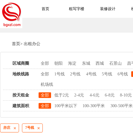
首页
租写字楼
装修设计
首页
>
出租办公
区域商圈
全部
朝阳
海淀
东城
西城
石景山
昌
地铁线路
全部
1号线
2号线
4号线
5号线
6号线
机场线
按天租金
全部
低于2元
2-4元
4-6元
6-8元
8-10元
建筑面积
全部
100平米以下
100-300平米
300-500平米
亦庄
7号线

