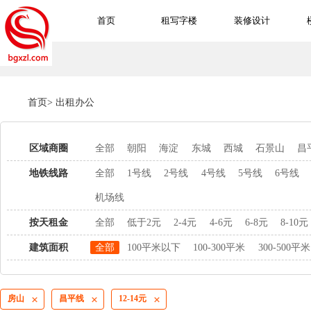
首页
租写字楼
装修设计
首页
>
出租办公
区域商圈
全部
朝阳
海淀
东城
西城
石景山
昌
地铁线路
全部
1号线
2号线
4号线
5号线
6号线
机场线
按天租金
全部
低于2元
2-4元
4-6元
6-8元
8-10元
建筑面积
全部
100平米以下
100-300平米
300-500平米
房山
昌平线
12-14元


