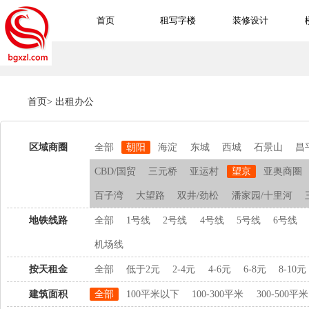
首页
租写字楼
装修设计
首页
>
出租办公
区域商圈
全部
朝阳
海淀
东城
西城
石景山
昌
CBD/国贸
三元桥
亚运村
望京
亚奥商圈
百子湾
大望路
双井/劲松
潘家园/十里河
地铁线路
全部
1号线
2号线
4号线
5号线
6号线
机场线
按天租金
全部
低于2元
2-4元
4-6元
6-8元
8-10元
建筑面积
全部
100平米以下
100-300平米
300-500平米