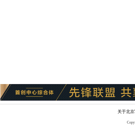
关于北京
Copyr