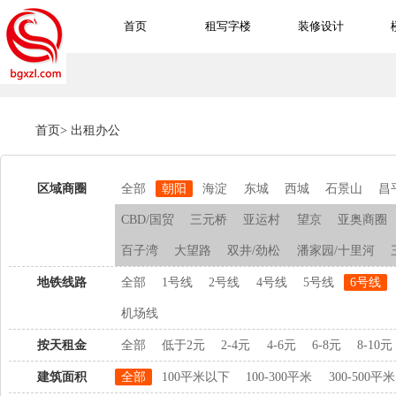
首页
租写字楼
装修设计
首页
>
出租办公
区域商圈
全部
朝阳
海淀
东城
西城
石景山
昌
CBD/国贸
三元桥
亚运村
望京
亚奥商圈
百子湾
大望路
双井/劲松
潘家园/十里河
地铁线路
全部
1号线
2号线
4号线
5号线
6号线
机场线
按天租金
全部
低于2元
2-4元
4-6元
6-8元
8-10元
建筑面积
全部
100平米以下
100-300平米
300-500平米