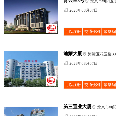
霄云里8号

北京市朝阳区

2026年08月07日
可以注册
交通便利
繁华商
迪蒙大厦

海淀区花园路B

2026年08月07日
可以注册
交通便利
繁华商
第三置业大厦

北京市朝
