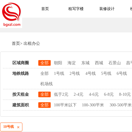
首页
租写字楼
装修设计
首页
>
出租办公
区域商圈
全部
朝阳
海淀
东城
西城
石景山
昌
地铁线路
全部
1号线
2号线
4号线
5号线
6号线
机场线
按天租金
全部
低于2元
2-4元
4-6元
6-8元
8-10元
建筑面积
全部
100平米以下
100-300平米
300-500平米
10号线
