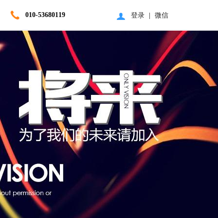
010-53680119
登录
|
微信