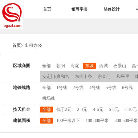
首页
租写字楼
装修设计
首页
>
出租办公
区域商圈
全部
朝阳
海淀
东城
西城
石景山
昌
安定门/雍和宫
东四十条
东直门
和平里
地铁线路
全部
1号线
2号线
4号线
5号线
6号线
机场线
按天租金
全部
低于2元
2-4元
4-6元
6-8元
8-10元
建筑面积
全部
100平米以下
100-300平米
300-500平米