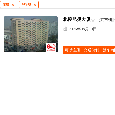
东城
10号线


北控旭捷大厦

北京市朝阳

2026年08月10日
可以注册
交通便利
繁华商