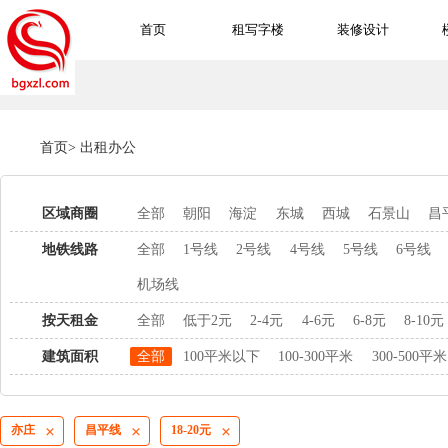
首页
租写字楼
装修设计
首页
>
出租办公
区域商圈
全部
朝阳
海淀
东城
西城
石景山
昌
地铁线路
全部
1号线
2号线
4号线
5号线
6号线
机场线
按天租金
全部
低于2元
2-4元
4-6元
6-8元
8-10元
建筑面积
全部
100平米以下
100-300平米
300-500平米
亦庄
昌平线
18-20元


