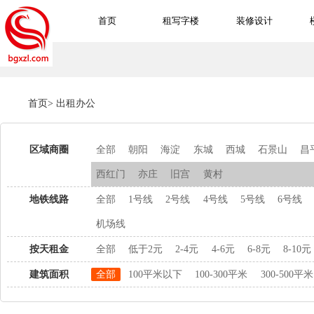
首页
租写字楼
装修设计
首页
>
出租办公
区域商圈
全部
朝阳
海淀
东城
西城
石景山
昌
西红门
亦庄
旧宫
黄村
地铁线路
全部
1号线
2号线
4号线
5号线
6号线
机场线
按天租金
全部
低于2元
2-4元
4-6元
6-8元
8-10元
建筑面积
全部
100平米以下
100-300平米
300-500平米