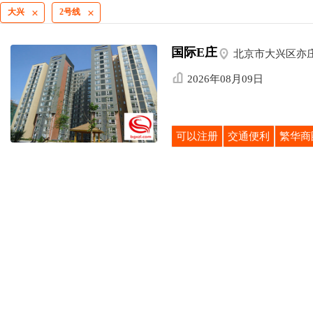
大兴
2号线


国际E庄

北京市大兴区亦

2026年08月09日
可以注册
交通便利
繁华商