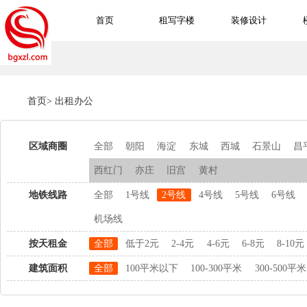
首页
租写字楼
装修设计
首页
>
出租办公
区域商圈
全部
朝阳
海淀
东城
西城
石景山
昌
西红门
亦庄
旧宫
黄村
地铁线路
全部
1号线
2号线
4号线
5号线
6号线
机场线
按天租金
全部
低于2元
2-4元
4-6元
6-8元
8-10元
建筑面积
全部
100平米以下
100-300平米
300-500平米