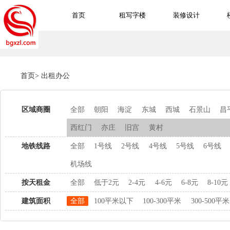
首页
租写字楼
装修设计
首页
>
出租办公
区域商圈
全部
朝阳
海淀
东城
西城
石景山
昌
西红门
亦庄
旧宫
黄村
地铁线路
全部
1号线
2号线
4号线
5号线
6号线
机场线
按天租金
全部
低于2元
2-4元
4-6元
6-8元
8-10元
建筑面积
全部
100平米以下
100-300平米
300-500平米