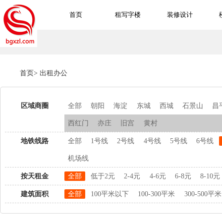
首页
租写字楼
装修设计
首页
>
出租办公
区域商圈
全部
朝阳
海淀
东城
西城
石景山
昌
西红门
亦庄
旧宫
黄村
地铁线路
全部
1号线
2号线
4号线
5号线
6号线
机场线
按天租金
全部
低于2元
2-4元
4-6元
6-8元
8-10元
建筑面积
全部
100平米以下
100-300平米
300-500平米