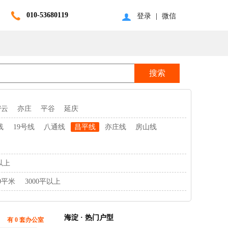
010-53680119
登录
|
微信
密云
亦庄
平谷
延庆
线
19号线
八通线
昌平线
亦庄线
房山线
以上
00平米
3000平以上
海淀 · 热门户型
有 0 套办公室