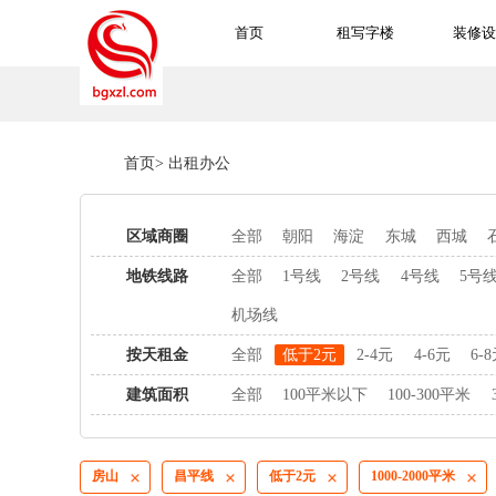
首页
租写字楼
装修设
首页
>
出租办公
区域商圈
全部
朝阳
海淀
东城
西城
地铁线路
全部
1号线
2号线
4号线
5号
机场线
按天租金
全部
低于2元
2-4元
4-6元
6-
建筑面积
全部
100平米以下
100-300平米
房山
昌平线
低于2元
1000-2000平米



