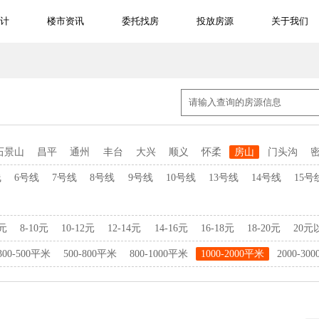
计
楼市资讯
委托找房
投放房源
关于我们
石景山
昌平
通州
丰台
大兴
顺义
怀柔
房山
门头沟
线
6号线
7号线
8号线
9号线
10号线
13号线
14号线
15号
8元
8-10元
10-12元
12-14元
14-16元
16-18元
18-20元
20元
300-500平米
500-800平米
800-1000平米
1000-2000平米
2000-30