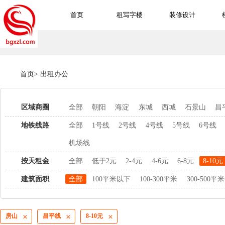
首页
租写字楼
装修设计
首页
>
出租办公
区域商圈
全部
朝阳
海淀
东城
西城
石景山
昌
地铁线路
全部
1号线
2号线
4号线
5号线
6号线
机场线
按天租金
全部
低于2元
2-4元
4-6元
6-8元
8-10元
建筑面积
全部
100平米以下
100-300平米
300-500平米
房山
昌平线
8-10元


