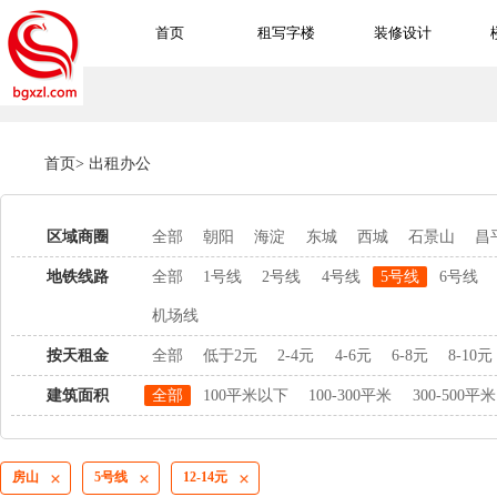
首页
租写字楼
装修设计
首页
>
出租办公
区域商圈
全部
朝阳
海淀
东城
西城
石景山
昌
地铁线路
全部
1号线
2号线
4号线
5号线
6号线
机场线
按天租金
全部
低于2元
2-4元
4-6元
6-8元
8-10元
建筑面积
全部
100平米以下
100-300平米
300-500平米
房山
5号线
12-14元


