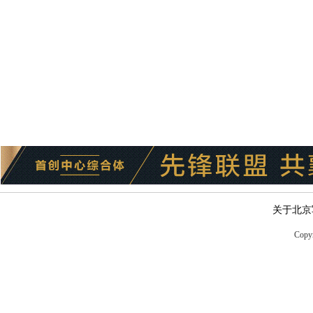
关于北京
Copyr