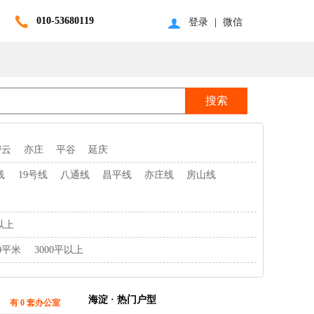
010-53680119
登录
|
微信
密云
亦庄
平谷
延庆
线
19号线
八通线
昌平线
亦庄线
房山线
以上
00平米
3000平以上
海淀 · 热门户型
有 0 套办公室