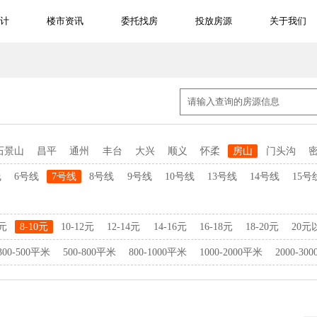
计
楼市资讯
委托找房
投放房源
关于我们
石景山
昌平
通州
丰台
大兴
顺义
怀柔
房山
门头沟
线
6号线
7号线
8号线
9号线
10号线
13号线
14号线
15号
8元
8-10元
10-12元
12-14元
14-16元
16-18元
18-20元
20元
300-500平米
500-800平米
800-1000平米
1000-2000平米
2000-30