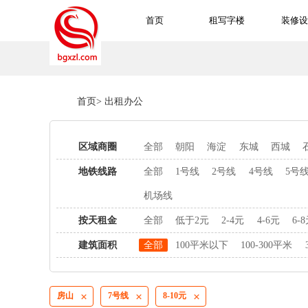
首页
租写字楼
装修设
首页
>
出租办公
区域商圈
全部
朝阳
海淀
东城
西城
地铁线路
全部
1号线
2号线
4号线
5号
机场线
按天租金
全部
低于2元
2-4元
4-6元
6-
建筑面积
全部
100平米以下
100-300平米
房山
7号线
8-10元


