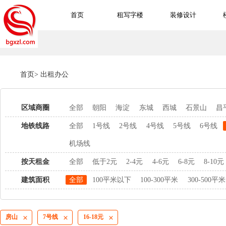
首页
租写字楼
装修设计
首页
>
出租办公
区域商圈
全部
朝阳
海淀
东城
西城
石景山
昌
地铁线路
全部
1号线
2号线
4号线
5号线
6号线
机场线
按天租金
全部
低于2元
2-4元
4-6元
6-8元
8-10元
建筑面积
全部
100平米以下
100-300平米
300-500平米
房山
7号线
16-18元


