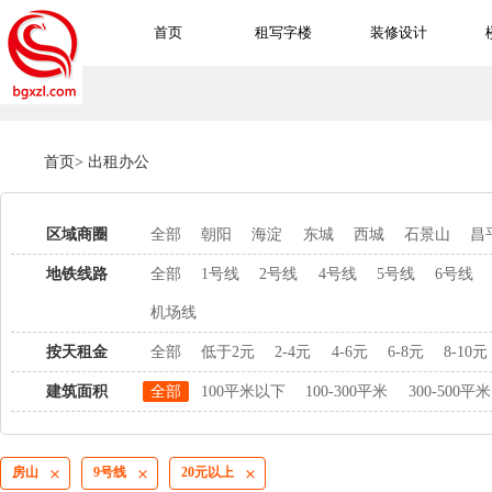
首页
租写字楼
装修设计
首页
>
出租办公
区域商圈
全部
朝阳
海淀
东城
西城
石景山
昌
地铁线路
全部
1号线
2号线
4号线
5号线
6号线
机场线
按天租金
全部
低于2元
2-4元
4-6元
6-8元
8-10元
建筑面积
全部
100平米以下
100-300平米
300-500平米
房山
9号线
20元以上


