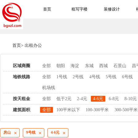
首页
租写字楼
装修设计
首页
>
出租办公
区域商圈
全部
朝阳
海淀
东城
西城
石景山
昌
地铁线路
全部
1号线
2号线
4号线
5号线
6号线
机场线
按天租金
全部
低于2元
2-4元
4-6元
6-8元
8-10元
建筑面积
全部
100平米以下
100-300平米
300-500平米
房山
9号线
4-6元


