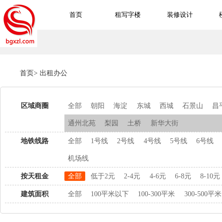
首页
租写字楼
装修设计
首页
>
出租办公
区域商圈
全部
朝阳
海淀
东城
西城
石景山
昌
通州北苑
梨园
土桥
新华大街
地铁线路
全部
1号线
2号线
4号线
5号线
6号线
机场线
按天租金
全部
低于2元
2-4元
4-6元
6-8元
8-10元
建筑面积
全部
100平米以下
100-300平米
300-500平米