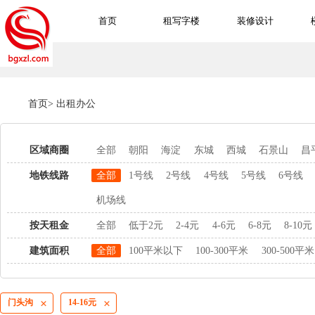
首页
租写字楼
装修设计
首页
>
出租办公
区域商圈
全部
朝阳
海淀
东城
西城
石景山
昌
地铁线路
全部
1号线
2号线
4号线
5号线
6号线
机场线
按天租金
全部
低于2元
2-4元
4-6元
6-8元
8-10元
建筑面积
全部
100平米以下
100-300平米
300-500平米
门头沟
14-16元

