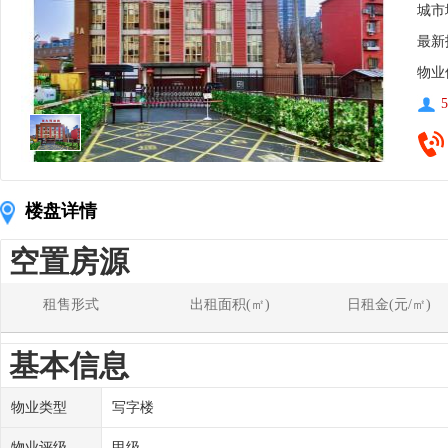
城市
最新
物业
5
楼盘详情
空置房源
租售形式
出租面积(㎡)
日租金(元/㎡)
基本信息
物业类型
写字楼
物业评级
甲级