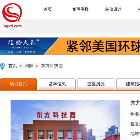
首页
租写字楼
装修设计
首页
>
朝阳
>
东方科技园
项目首页
基本信息
空置房源
建筑指
东
物业
租售
地铁