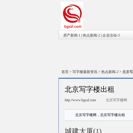
房产新闻-1
|
热点新闻-2
|
企业活动-3
首页
>
写字楼最新资讯
>
热点新闻-2
>
北京写
北京写字楼出租
http://www.bgxzl.com
北京写字楼网
北京写字楼网，北京写字楼出租
城建大厦(1)