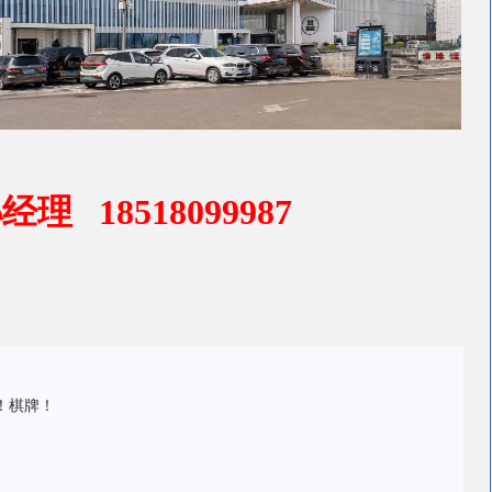
孙经理
18518099987
！棋牌！