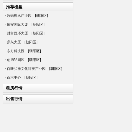
推荐楼盘
·
数码视讯产业园
[朝阳区]
·
佑安国际大厦
[朝阳区]
·
财富西环大厦
[朝阳区]
·
鼎兴大厦
[朝阳区]
·
东方科技园
[朝阳区]
·
创1958园区
[朝阳区]
·
百旺弘祥文化科技产业园
[朝阳区]
·
百湾中心
[朝阳区]
租房行情
出售行情