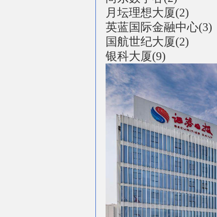
月坛理想大厦(2)
英蓝国际金融中心(3)
国航世纪大厦(2)
银科大厦(9)