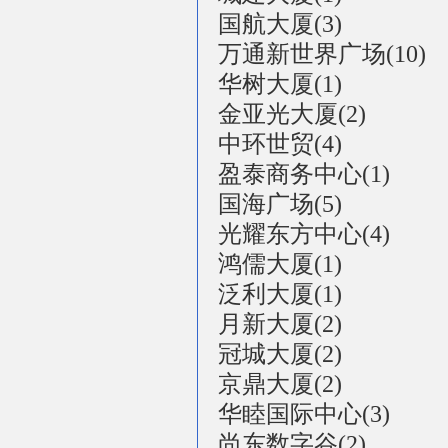
国航大厦(3)
万通新世界广场(10)
华树大厦(1)
金亚光大厦(2)
中环世贸(4)
盈泰商务中心(1)
国海广场(5)
光耀东方中心(4)
鸿儒大厦(1)
泛利大厦(1)
月新大厦(2)
冠城大厦(2)
京鼎大厦(2)
华睦国际中心(3)
尚东数字谷(2)