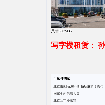
尺寸650*435
写字楼租赁： 
延伸阅读
北京市9.9元每小时畅玩麻将！掼蛋
国家金融信息大厦
北京写字楼出租